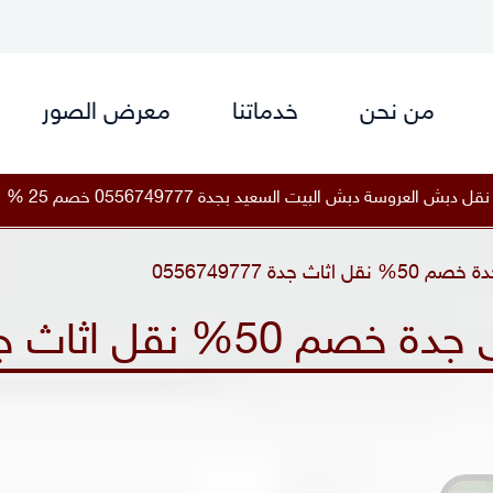
من نحن
خدماتنا
معرض الصور
055674977 خصم 25 %
|
أفضل نقل دبش العروسة دبش البيت ا
 جدة 0556749777
 اثاث جدة 0556749777