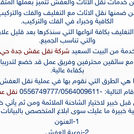
دمات نقل الاثاث والعفش تتميز بعملها المتقن 
ضمنها نقل الاثاث مع التغليف والفك والتركيب و
الكافية وخبراء في الفك والتركيب.
لتغليف بكافة انواعها التي سنذكرها بعد قليل ع
والتي تناسب الجميع.
خدمة من البيت السعيد
شركة نقل عفش جدة حي الراية 777
مع سائقين محترفين وفريق عمل قد خضع لتدريبات
بكفاءة عالية.
 هي الطرق التي نقوم بها في عملية نقل العفش
0556749777/0564009611
نقل عف
قبل خبير لاختيار الشاحنة الملائمة ومن ثم يأتي 
 خبيرة ما عليك سوى ابلاغ المتخصص بالبيانات ال
1-العنون
2-نوعية العفش