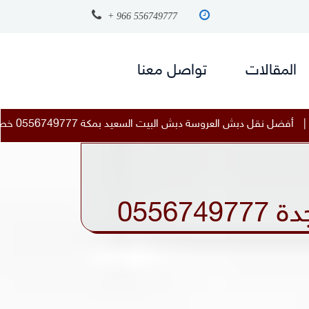
+ 966 556749777
المقالات
تواصل معنا
لسعيد بمكة 0556749777 خصم 25 %
|
أفضل نقل دبش العرو