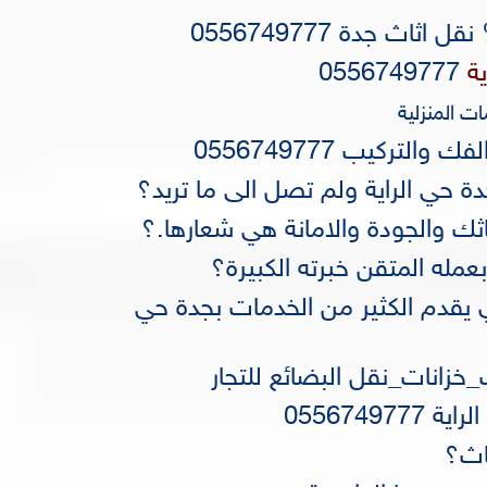
ية
0556749777
ت المنزلية
والتركيب 0556749777
حي الراية ولم تصل الى ما تريد؟
ك والجودة والامانة هي شعارها.؟
مله المتقن خبرته الكبيرة؟
 يقدم الكثير من الخدمات بجدة حي
زانات_نقل البضائع للتجار
055674
اث؟