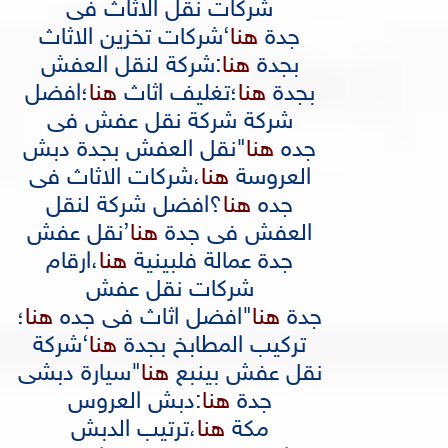
شركات نقل الاثاث فى
جدة
هنا
‘
شركات تخزين الاثاث
بجدة
هنا
:
شركة لنقل العفش
بجدة
هنا
؛
تغليف اثاث
هنا
؛
افضل
شركة شركة نقل عفش فى
جده
هنا
"
نقل العفش بجدة دبش
العروسة
هنا
،
شركات الاثاث فى
جده
هنا
؟
افضل شركة لنقل
العفش فى جدة
هنا
’
نقل عفش
جدة عمالة فلبينية
هنا
،
ارقام
شركات نقل عفش
جدة
هنا
"
افضل اثاث فى جده
هنا
؛
تركيب المطابخ بجدة
هنا
‘
شركة
نقل عفش بينبع
هنا
"
سيارة دبشى
جدة
هنا
:
دبش العروس
مكة
هنا
،
ترتيب الدبش