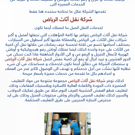
الخدمات المميزة التى
تقدمها الشركة فكل ما تحتاجه ستجده هنا فقط
شركة نقل أثاث الرياض
لخدمات النقل اتصل بنا لنصلك أينما تكون .
شركة نقل أثاث الرياض يتوافر بها كافة المؤهلات التي تجعلها أفضل و أكبر
شركات نقل الأثاث في الرياض والمملكة فلديها أكبر أسطول من السيارات
بمختلف أحجامها تتسع من ثلاثة لخمسة غرف يمكنك من خلالها نقل أي كمية
من الأثاث علي مرة واحدة كذلك ايضا تمتلك أوناش رفع هيدروليكية و أوناش
كهربية لأعمال التنزيل و الرفع من و الي الأدوار الشاهقة فاذا كنت تسكن في
الدور العشرين و تريد انزال أو رفع أي كمية عفش اتصل
شركة نقل أثاث الرياض
و ستصلك الشركة في دقائق أينما تكون لخدمتك و مساعدتك في أي شيء
تطلبه لأنها نشأت من أجل خدمتكم و تهدف الي الوصول لأكبر قدر من العملاء
و امدادهم بكل ما تقدمه من خدمات مميزة بأسعار مريحة .
كذلك توفر
شركة نقل أثاث الرياض
مجموعة متنوعة من مواد التغليف
المتميزة ذات الجودة والكفاءة العالية كالساترة وبلاستيك الفقاعات وذلك
لتغليف قطع العفش الخشبية كغرف النوم مثلا عن طريق تفكيك الدولاب
والسرير كذلك تغليف الصيني والزجاج وباقي محتويات المنزل وذلك علي ايد
محترفي النجارة المدربين على طرق التغليف المختلفة.