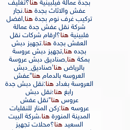
بجدة عمالة فيلبينية
هنا
؟
تغليف
عفش والاثاث بجدة
هنا
.
نجار
تركيب غرف نوم بجدة
هنا
,
افضل
شركة نقل عفش جدة عمالة
فلبينية
هنا
؟
ارقام شركات نقل
العفش بجدة
هنا
.
تجهيز دبش
بجده
هنا
,
تجهيز دبش عروسة
بمكة
هنا
,
صناديق دبش عروسة
بالرياض
هنا
’
صناديق_دبش
العروسه بالدمام
هنا
"
عفش
العروسة بغداد
هنا
:
نقل دبش جدة
رابغ
هنا
؛
نقل دبش
عروس
هنا
"
نقل عفش
عروسه
هنا
:
ركن المنار للنقليات
المدينة المنورة
هنا
،
شركة البيت
السعيد
هنا
؟
محلات تجهيز