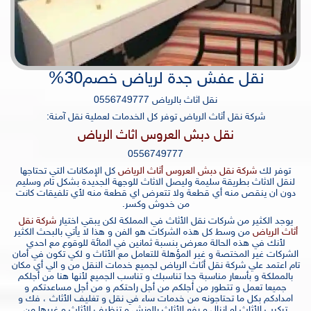
نقل عفش جدة لرياض خصم30%
نقل اثاث بالرياض 0556749777
شركة نقل أثاث الرياض توفر كل الخدمات لعملية نقل آمنة:
نقل دبش العروس اثاث الرياض
0556749777
توفر لك
شركة نقل دبش العروس أثاث الرياض
كل الإمكانات التي تحتاجها
لنقل الاثاث بطريقة سليمة وليصل الاثاث للوجهة الجديدة بشكل تام وسليم
دون ان ينقص منه أي قطعة ولا تتعرض اي قطعة منه لأي تلفيقات كانت
من خدوش وكسر.
يوجد الكثير من شركات نقل الأثاث في المملكة لكن يبقي اختيار
شركة نقل
أثاث الرياض
من وسط كل هذه الشركات هو الفن و هذا لا يأتي بالبحث الكثير
لأنك في هذه الحالة معرض بنسبة ثمانين في المائة للوقوع مع احدي
الشركات غير المختصة و غير المؤهلة للتعامل مع الأثاث و لكي تكون في أمان
تام اعتمد علي شركة نقل أثاث الرياض لجميع خدمات النقل من و الي أي مكان
بالمملكة و بأسعار مناسبة جدا تناسبك و تناسب الجميع لأنها هنا من أجلكم
جميعا تعمل و تتطور من أجلكم من أجل راحتكم و من أجل مساعدتكم و
امدادكم بكل ما تحتاجونه من خدمات ساء في نقل و تغليف الأثاث ، فك و
تركيب الأثاث او انزال و رفع الأثاث بالونش و تنظيف الأثاث و غيرها من