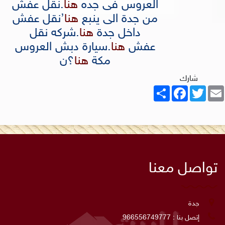
العروس فى جده
هنا
.
نقل عفش
من جدة الى ينبع
هنا
’
نقل عفش
داخل جدة
هنا
.
شركه نقل
عفش
هنا
.
سيارة دبش العروس
مكة
هنا
؟
ن
شارك
Share
Facebook
Twitter
Email
تواصل معنا
جدة
إتصل بنا : 966556749777