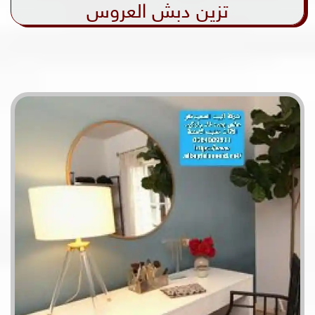
تزين دبش العروس