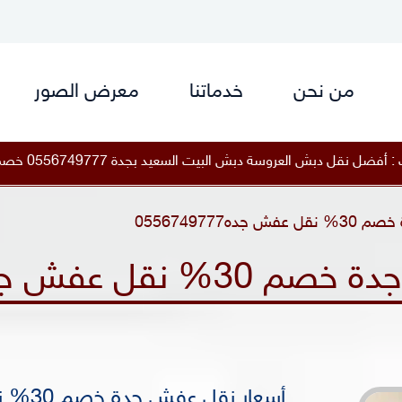
من نحن
خدماتنا
معرض الصور
سعيد بجدة 0556749777 خصم 25 %
|
أفضل نقل دبش العروسة 
ه0556749777
 عفش جده0556749777
أسعار نقل عفش جدة خصم 30% نقل عفش جده0556749777