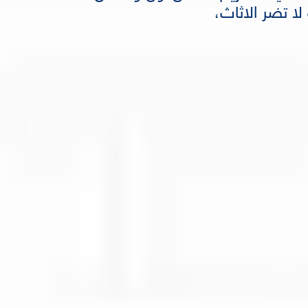
لا تضر الاثاث،