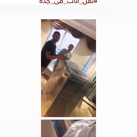
#نقل_اثاث_فى_جده