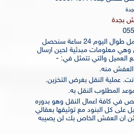
دة
ش بجدة
05
فور التواصل مع فريق العملاء والذي يعمل طوال اليوم 24 ساعة سنحصل
 وهي معلومات مبدئية لحين ارسال
ع العميل والتي تتمثل في: -
 العفش منه.
انت.
عملية النقل بغرض التخزين.
وعد المطلوب النقل به.
ص في كافة اعمال النقل وهو بدوره
يل على كل البنود مع توثيقها بعقالي
مئن ان العفش الخاص بك لن يصيبه