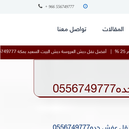
+ 966 556749777
المقالات
تواصل معنا
دبش البيت السعيد بمكة 0556749777 خصم 25 %
|
أفضل نقل