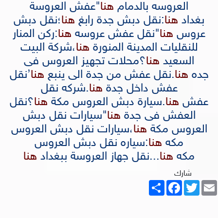
العروسه بالدمام
هنا
"
عفش العروسة
بغداد
هنا
:
نقل دبش جدة رابغ
هنا
؛
نقل دبش
عروس
هنا
"
نقل عفش عروسه
هنا
:
ركن المنار
للنقليات المدينة المنورة
هنا
،
شركة البيت
السعيد
هنا
؟
محلات تجهيز العروس فى
جده
هنا
.
نقل عفش من جدة الى ينبع
هنا
’
نقل
عفش داخل جدة
هنا
.
شركه نقل
عفش
هنا
.
سيارة دبش العروس مكة
هنا
؟
نقل
العفش فى جدة
هنا
"
سيارات نقل دبش
العروس مكة
هنا
،
سيارات نقل دبش العروس
مكه
هنا
:
سياره نقل دبش العروس
مكه
هنا
...نقل جهاز العروسة ببغداد
هنا
شارك
Share
Facebook
Twitter
Email