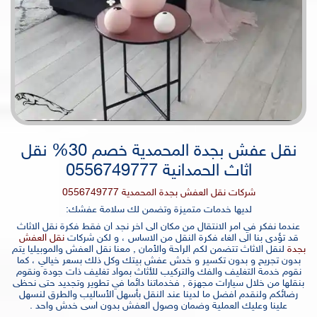
نقل عفش بجدة المحمدية خصم 30% نقل
اثاث الحمدانية 0556749777
شركات نقل العفش بجدة المحمدية 0556749777
لديها خدمات متميزة وتضمن لك سلامة عفشك:
عندما نفكر في امر الانتقال من مكان الى اخر نجد ان فقط فكرة نقل الاثاث
قد تؤدى بنا الى الغاء فكرة النقل من الاساس ، و لكن شركات
نقل العفش
بجدة
لنقل الاثاث تتضمن لكم الراحة والأمان , معنا نقل العفش والموبيليا يتم
بدون تجريح و بدون تكسير و خدش عفش بيتك وكل ذلك بسعر خيالي ، كما
نقوم خدمة التغليف والفك والتركيب للأثاث بمواد تغليف ذات جودة ونقوم
بنقلها من خلال سيارات مجهزة , فخدماتنا دائما في تطوير وتجديد حتى نحظى
رضائكم ولنقدم افضل ما لدينا عند النقل بأسهل الأساليب والطرق لنسهل
علينا وعليك العملية وضمان وصول العفش بدون اسى خدش واحد .