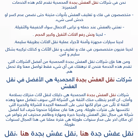
نحن في شركات
نقل العفش بجدة
المحمدية نقدم لكم هذه الخدمات
المتميزة:
- متخصصون في فك و تغليف العفش بأدوات متينة حتى نضمن عدم كسر او
خدش اسى شيء.
- نعتني بالعفش عند حمله و نراعى الاحمال سواء الخفيفة والثقيلة.
- لدينا
ونش رفع الاثاث الثقيل وكبير الحجم
.
لدينا سيارات مجهزة وآمنة لأجراء عملية نقل الاثاث بطريقة سليمة.
لدينا فنيون متخصصون في فك و تغليف و نقل الأثاث و كذلك تركيبه بشكل
سليم و آمن.
ومن هنا فإن شركات نقل العفش بجدة المحمدية من أفضل الشركات التي
تقدم هذه الخدمة فنحن لا نرهقك في أي شيء فقط تواصل معنا ولا تحمل
هم.
شركات
نقل العفش بجدة
المحمدية هي الأفضل في نقل
العفش
شركات
نقل العفش بجدة
المحمدية هي دليلك لنقل اثاث منزلك بسلامة
وأمان، ان الامر يتطلب منك الثقة في الشركة التي سوف تتعامل معها وهذه
الثقة لا تأتى من فراغ لكنها تبنى على السمعة الجيدة للشركة والخبرة التي
تكتسبها على فترات طويلة، ومن هنا فان عملاؤنا منحونا شرف اننا أفضل
شركة في مجال نقل العفش ولدينا خبرة ومهارة وطاقم محترف لم يتوافر في
اي مكان اخر على مدار سنوات طويلة هي فترة عملنا في هذا المجال لسنوات
طويلة.
نقل عفش جدة
هنا
,
نقل عفش بجدة
هنا
،
نقل