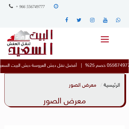
+ 966 556749777
2 %
|
أفضل نقل دبش العروسة دبش البيت السعيد مكة الى
الرئيسية
معرض الصور
معرض الصور