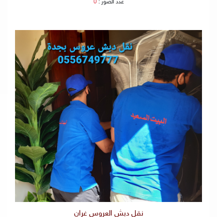
عدد الصور :
0
نقل دبش العروس غران