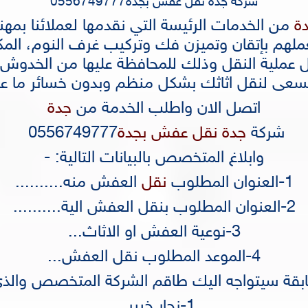
شركة جدة نقل عفش بجدة0556749777
دة
من الخدمات الرئيسة التي نقدمها لعملائنا بمهني
م بإتقان وتميزن فك وتركيب غرف النوم، المكتب
 عملية النقل وذلك للمحافظة عليها من الخدوش
تسعى لنقل اثاثك بشكل منظم وبدون خسائر ما عليك 
اتصل الان واطلب الخدمة من
جدة
شركة
جدة نقل عفش بجدة
0556749777
وابلاغ المتخصص بالبيانات التالية: -
1-العنوان المطلوب
نقل
العفش منه..........
2-العنوان المطلوب بنقل العفش الية..........
3-نوعية العفش او الاثاث...
4-الموعد المطلوب نقل العفش...
سابقة سيتواجه اليك طاقم الشركة المتخصص والذي
1-نجار خبير...