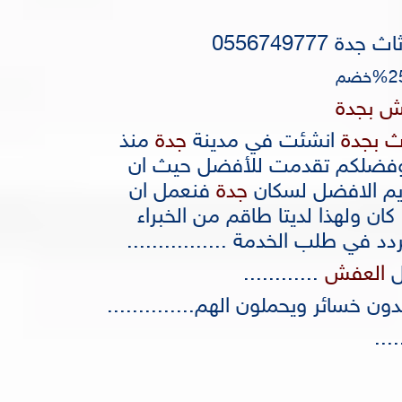
055674977
ش بجدة
ث بجدة
انشئت في مدينة
جدة
منذ
ل وفضلكم تقدمت للأفضل حيث ان
يم الافضل لسكان
جدة
فنعمل ان
ان ولهذا لديتا طاقم من الخبراء
د في طلب الخدمة ................
ل
العفش
............
ون خسائر ويحملون الهم..............
...