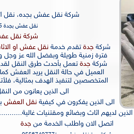
شركة نقل عفش بجده، نقل اثاث جدة 7
نقل عفش بجدة 25%خضم
شركة نقل عف
شركة
جدة
تقدم خدمة
نقل عفش او الاثا
فترة زمنية طويلة وبفضل الله عز وج
شركة
جدة
تعمل بأحدث طرق النقل لقد
العميل في حالة النقل يريد العفش كما ك
المتخصصين لتنفيذ الهدف بمثالية، فلأترد
الى الذين يعانون من النق
الى الذين يفكرون في كيفية
نقل العفش
بد
الذين لديهم اثاث وبضائع ومقتنيات غالية............
اتصل الان واطلب الخدمة من
جدة