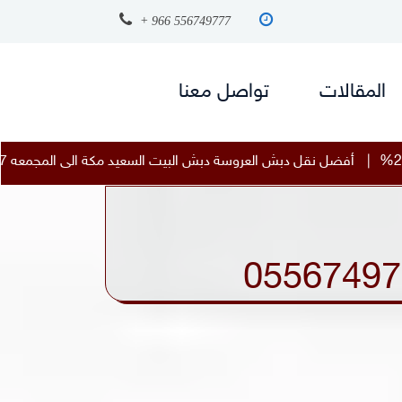
+ 966 556749777
المقالات
تواصل معنا
لبيت السعيد مكة الى المجمعه 0556749777 خصم 25 %
|