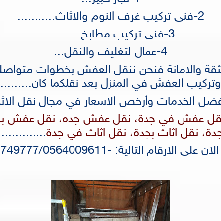
2-فنى تركيب غرف النوم والاثاث...........
3-فنى تركيب مطابخ..........
4-عمال لتغليف والنقل...
الثقة والامانة فنحن ننقل العفش بخطوات متواص
وتركيب العفش في المنزل بعد نقلكما كان.........
أفضل الخدمات وأرخص الاسعار في مجال نقل الاثاث 
قل عفش في جدة، نقل عفش جده، نقل عفش بجد
دة، نقل اثاث بجدة، نقل اثاث في جدة
..............
على الارقام التالية: -0556749777/0564009611