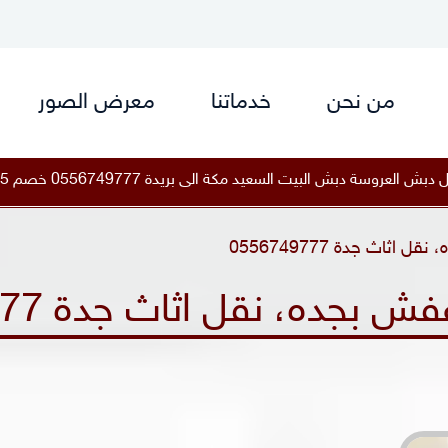
من نحن
خدماتنا
معرض الصور
يدة 0556749777 خصم 25%
|
أفضل نقل دبش العروسة دبش ا
ثاث جدة 0556749777
بجده، نقل اثاث جدة 0556749777