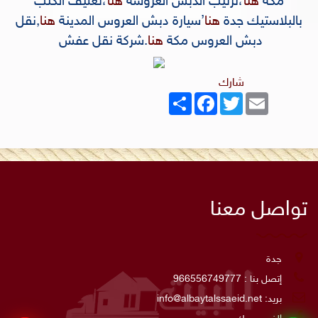
مكة
هنا
،
ترتيب الدبش العروسة
هنا
،
تغليف الكنب
بالبلاستيك جدة
هنا
’
سيارة دبش العروس المدينة
هنا
,
نقل
دبش العروس مكة
هنا
.
شركة نقل عفش
شارك
Share
Facebook
Twitter
Email
تواصل معنا
جدة
إتصل بنا : 966556749777
بريد:
info@albaytalssaeid.net