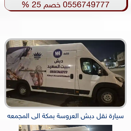
0556749777 خصم 25 %
سيارة نقل دبش العروسة بمكة الى المجمعه