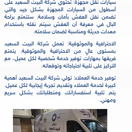
سيارات نقل مجهزة: تحتوي شركة البيت السعيد على
أسطول من السيارات المجهزة بشكل جيد والتي
تضمن نقل العفش بأمان وسلامة. ستتمتع براحة
البال في معرفة أن العفش سيتم نقله باستخدام
معدات حديثة ومناسبة لضمان سلامته.
الاحترافية والموثوقية: تعمل شركة البيت السعيد
بمستوى عالٍ من الاحترافية والموثوقية. يتمتع
فريقها بمهارات توفير خدمة شخصية لكل عميل، مع
التركيز على تلبية احتياجاته وتوقعاته.
توفير خدمة العملاء: تولي شركة البيت السعيد أهمية
كبيرة لخدمة العملاء وتقديم تجربة إيجابية لكل عميل.
يتم تلبية استفساراتك ومتطلباتك بشكل سريع
ومهني.